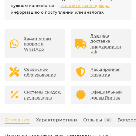
нужном количестве —
уточните у менеджера
информацию о поступлении или аналогах.
Быстрая
Задайте нам
доставка
вопрос в
продукции по
WhatApp
РФ
Сервисное
Расширенная
обслуживание
гарантия
Системы скидок,
Официальный
лучшая цена
дилер Runtec
Описание
Характеристики
Отзывы
Вопрос
0