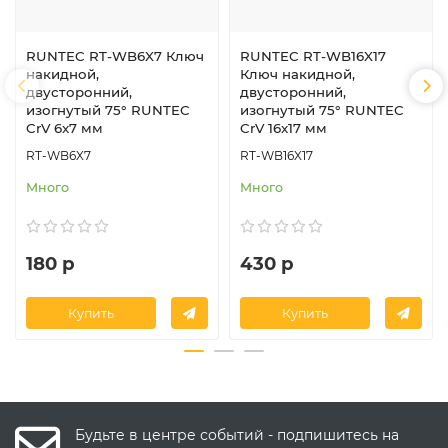
RUNTEC RT-WB6X7 Ключ
RUNTEC RT-WB16X17
накидной,
Ключ накидной,
двусторонний,
двусторонний,
изогнутый 75° RUNTEC
изогнутый 75° RUNTEC
CrV 6x7 мм
CrV 16x17 мм
RT-WB6X7
RT-WB16X17
Много
Много
180 р
430 р
Купить
Купить
Будьте в центре событий - подпишитесь на