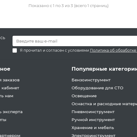
Показано с 1 по 3 из 3 (всего 1 страниц)
есь
Я прочитал и согласен с условиями
Политика об обработке
зное
Популярные категори
 заказов
Бензоинструмент
 кабинет
Оборудование для СТО
ть нам
Освещение
Оснастка и расходные матер
 эксперта
Пневмоинструмент
иты
Ручной инструмент
Хранение и мебель
партнером
Электроинструмент