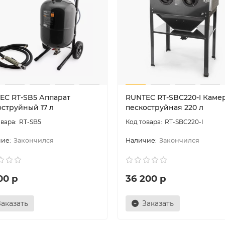
EC RT-SB5 Аппарат
RUNTEC RT-SBC220-I Каме
оструйный 17 л
пескоструйная 220 л
RT-SB5
RT-SBC220-I
Закончился
Закончился
00 р
36 200 р
Заказать
Заказать