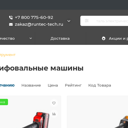
+7 800 775-60-92
zakaz@runtec-tech.ru
ичество
Доставка
Акции и
трумент
лифовальные машины
лчанию
Название
Цена
Рейтинг
Код Товара
нка