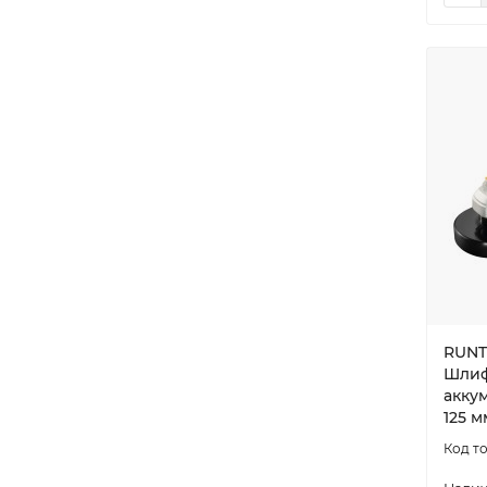
RUNT
Шлиф
акку
125 м