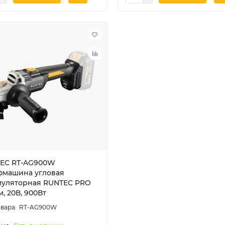
EC RT-AG900W
машина угловая
муляторная RUNTEC PRO
м, 20В, 900Вт
RT-AG900W