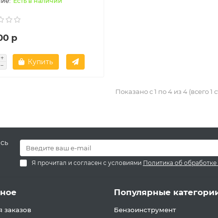
Есть в наличии
00 р
Купить
Показано с 1 по 4 из 4 (всего 1
есь
Я прочитал и согласен с условиями
Политика об обработке
зное
Популярные категори
 заказов
Бензоинструмент