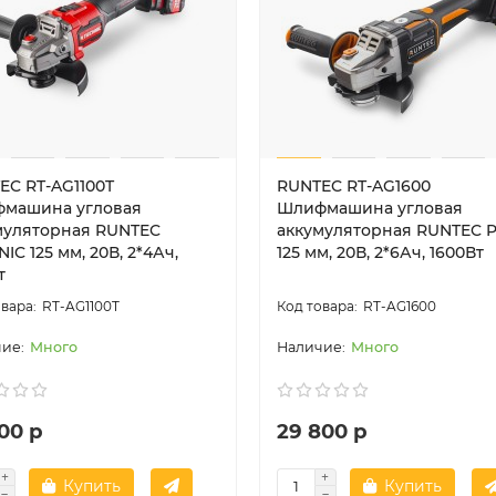
EC RT-AG1100T
RUNTEC RT-AG1600
машина угловая
Шлифмашина угловая
муляторная RUNTEC
аккумуляторная RUNTEC 
IC 125 мм, 20В, 2*4Ач,
125 мм, 20В, 2*6Ач, 1600Вт
т
RT-AG1100T
RT-AG1600
Много
Много
00 р
29 800 р
Купить
Купить