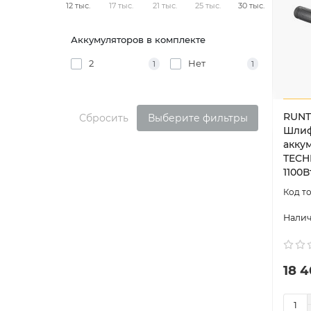
12 тыс.
17 тыс.
21 тыс.
25 тыс.
30 тыс.
Аккумуляторов в комплекте
2
Нет
1
1
RUNT
Сбросить
Выберите фильтры
Шлиф
акку
TECHN
1100В
18 4