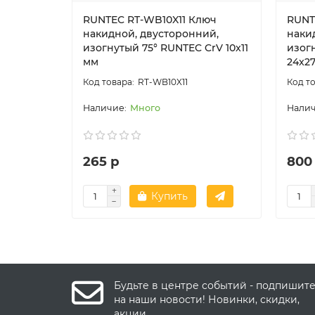
RUNTEC RT-WB10X11 Ключ
RUNT
накидной, двусторонний,
наки
изогнутый 75° RUNTEC CrV 10x11
изог
мм
24x2
RT-WB10X11
Много
265 р
800
Купить
Будьте в центре событий - подпишит
на наши новости! Новинки, скидки,
акции.