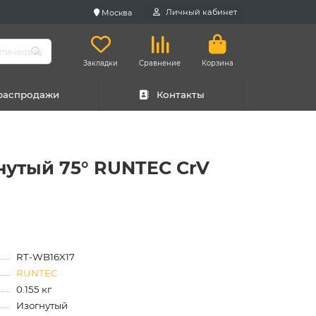
Личный кабинет
Москва
Закладки
Сравнение
Корзина
 распродажи
Контакты
нутый 75° RUNTEC CrV
RT-WB16X17
RUNTEC
0.155 кг
Изогнутый