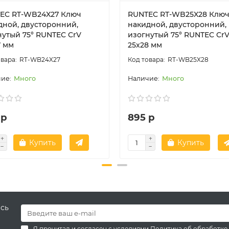
EC RT-WB24X27 Ключ
RUNTEC RT-WB25X28 Клю
дной, двусторонний,
накидной, двусторонний,
нутый 75° RUNTEC CrV
изогнутый 75° RUNTEC Cr
7 мм
25x28 мм
RT-WB24X27
RT-WB25X28
Много
Много
 р
895 р
Купить
Купить
есь
Я прочитал и согласен с условиями
Политика об обработке