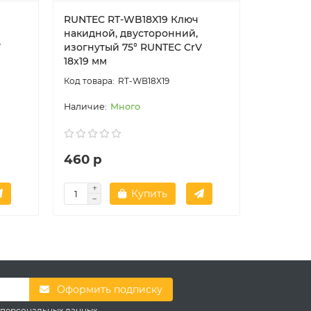
ч
RUNTEC RT-WB18X19 Ключ
RUNTEC 
накидной, двусторонний,
накидно
V
изогнутый 75° RUNTEC CrV
изогнут
18x19 мм
21x23 мм
RT-WB18X19
Много
460 р
685 р
Купить
Оформить подписку
 персональных данных