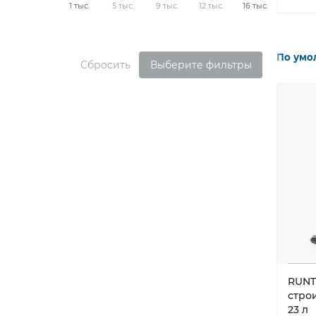
1 тыс.
5 тыс.
9 тыс.
12 тыс.
16 тыс.
По умо
Сбросить
Выберите фильтры
RUNT
стро
23 л