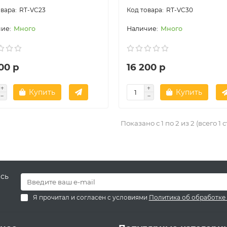
RT-VC23
RT-VC30
Много
Много
00 р
16 200 р
Купить
Купить
Показано с 1 по 2 из 2 (всего 1 
есь
Я прочитал и согласен с условиями
Политика об обработке