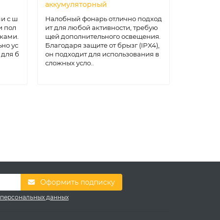
аккумуляторный
и с ш
Налобный фонарь отлично подход
 пол
ит для любой активности, требую
ками.
щей дополнительного освещения.
но ус
Благодаря защите от брызг (IPX4),
 для б
он подходит для использования в
сложных усло..
Оформить подписку
 персональных данных