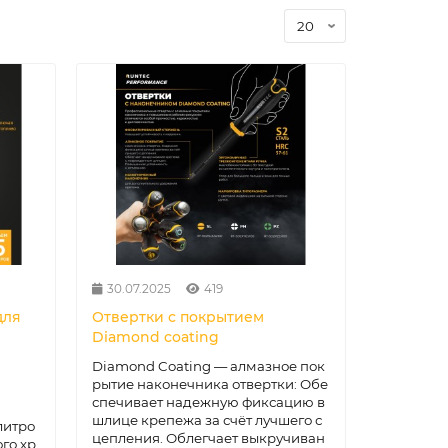
30.07.2025
419
для
Отвертки с покрытием
Diamond coating
Diamond Coating — алмазное пок
рытие наконечника отвертки: Обе
спечивает надежную фиксацию в
шлице крепежа за счёт лучшего с
литро
цепления. Облегчает выкручиван
го хр