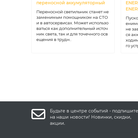
переносной аккумуляторный
ENER
ENER
Переносной светильник станет не
заменимым помощником на СТО
Пуско
и в автосервисах. Может использо
енимо
ваться как дополнительный источ
не за
ник света, так и для точечного осв
ся ак
ещения в трудн..
ходим
го уст
Будьте в центре событий - подпишит
на наши новости! Новинки, скидки,
акции.