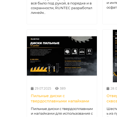
и инт
всё было под рукой, в порядке и в
осфат
сохранности, RUNTEC разработал
линейк..
29.07.2025
389
28.
Пильные диски с
Отве
твердосплавными напайками
скво
Пильные диски с твердосплавным
Шест
и напайками для использования с
ь из 