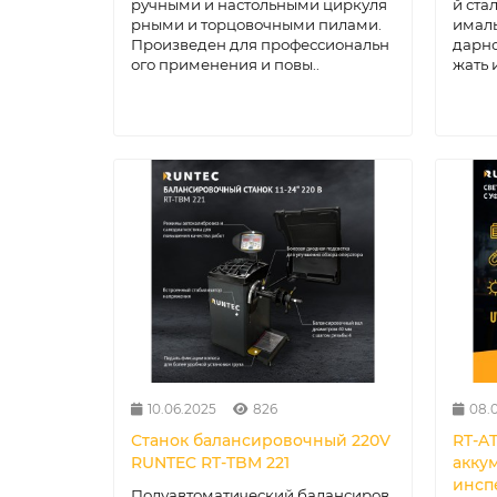
ручными и настольными циркуля
й ста
рными и торцовочными пилами.
ималь
Произведен для профессиональн
дарно
ого применения и повы..
жать 
10.06.2025
826
08.
Станок балансировочный 220V
RT-A
RUNTEC RT-TBM 221
акку
инсп
Полуавтоматический балансиров