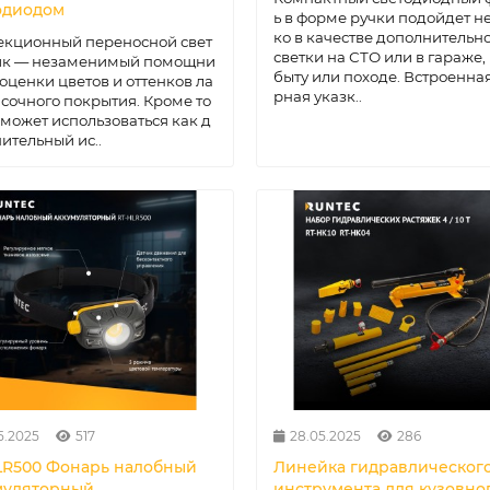
одиодом
ь в форме ручки подойдет не
ко в качестве дополнительн
екционный переносной свет
светки на СТО или в гараже, 
ик — незаменимый помощни
быту или походе. Встроенна
 оценки цветов и оттенков ла
рная указк..
сочного покрытия. Кроме то
н может использоваться как д
ительный ис..
5.2025
517
28.05.2025
286
LR500 Фонарь налобный
Линейка гидравлическог
муляторный
инструмента для кузовно