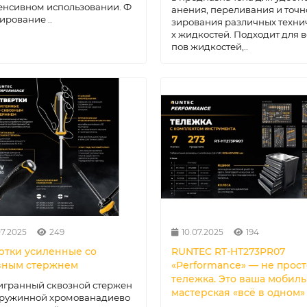
енсивном использовании. Ф
анения, переливания и точн
ирование ..
зирования различных техни
х жидкостей. Подходит для в
пов жидкостей,..
07.2025
249
10.07.2025
194
ртки усиленные со
RUNTEC RT-HT273PR07
зным стержнем
«Performance» — не прост
тележка. Это ваша мобил
игранный сквозной стержен
мастерская «всё в одном»
пружинной хромованадиево