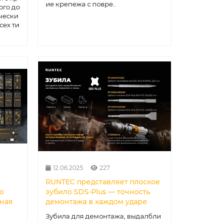
ие крепежа с повре..
ого до
чески
сех ти
12.06.2025
227
RUNTEC представляет плоское
о
зубило SDS-Plus — точность
ьная
демонтажа в каждом ударе
Зубила для демонтажа, выдалбли