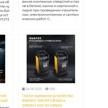
вания монтажных отверстий и паз
 на об
ов в бетоне, камне и кирпичной к
 Не ну
ладке при проведении строитель
ть бит
ных, электромонтажных и сантехн
е ост
ических работ. С..
HT273
04.06.2025
836
сной
Пуско-зарядное устройство
вный
ENERGY 400 RT-CB400 и
ENERGY 600 RT-CB600
фонар