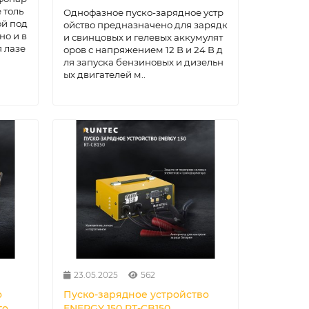
 толь
Однофазное пуско-зарядное устр
ой под
ойство предназначено для зарядк
но и в
и свинцовых и гелевых аккумулят
я лазе
оров с напряжением 12 В и 24 В д
ля запуска бензиновых и дизельн
ых двигателей м..
23.05.2025
562
о
Пуско-зарядное устройство
го
ENERGY 150 RT-CB150