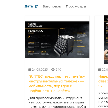
Дата
Заголовок
Просмотры
24.09.2025
540
22.
RUNTEC представляет линейку
Наде
инструментальных тележек —
отве
мобильность, порядок и
S2
надёжность на колёсах
Хроми
румен
Для профессионала инструмент —
й до 
не просто «железки», а его вторая
состо
память, руки и уверенность. Чтобы