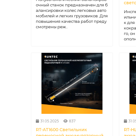
свет
очный станок предназначен для б
алансировки колес легковых авто
Инсп
мобилей и легких грузовиков. Для
ильн
повышения качества работ преду
к для
смотрены реж..
кокра
го, о
ополн
31.05.2025
837
31.0
RT-AT1600 Светильник
RT-H
переносной аккумуляторный
акку