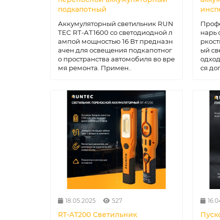
подкапотный
инсп
Аккумуляторный светильник RUN
Проф
TEC RT-AT1600 со светодиодной л
нарь 
ампой мощностью 16 Вт предназн
ркост
ачен для освещения подкапотног
ый св
о пространства автомобиля во вре
одход
мя ремонта. Примен..
ся до
18.05.2025
527
16.0
RT-AT200 Светильник
Пуск