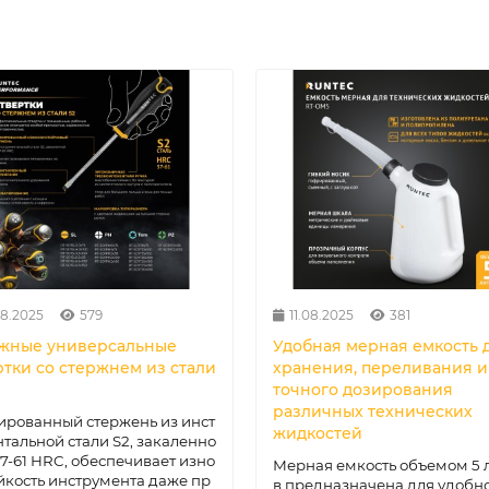
08.2025
579
11.08.2025
381
жные универсальные
Удобная мерная емкость 
ртки со стержнем из стали
хранения, переливания и
точного дозирования
различных технических
рованный стержень из инст
жидкостей
тальной стали S2, закаленно
57-61 HRC, обеспечивает изно
Мерная емкость объемом 5 
йкость инструмента даже пр
в предназначена для удобно