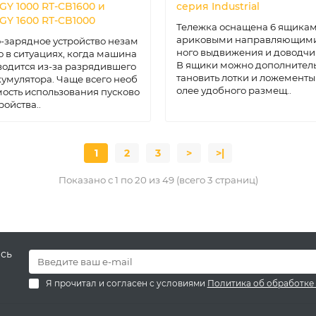
GY 1000 RT-CB1600 и
серия Industrial
GY 1600 RT-CB1000
Тележка оснащена 6 ящикам
ариковыми направляющими
-зарядное устройство незам
ного выдвижения и доводчи
 в ситуациях, когда машина
В ящики можно дополнитель
водится из-за разрядившего
тановить лотки и ложементы
кумулятора. Чаще всего необ
олее удобного размещ..
ость использования пусково
ройства..
1
2
3
>
>|
Показано с 1 по 20 из 49 (всего 3 страниц)
есь
Я прочитал и согласен с условиями
Политика об обработке