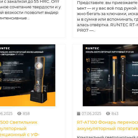
ли с закалкой до 55 HRC. Опт
Представьте: вы приезжаете
ное сочетание твердости и у
ъект — и у вас всё под рукой.
й вязкости позволит выдер
жно бегать за ключами, иска
интенсивные ..
ы в сумке или вспоминать, гд
алась отвёртка. RUNTEC RT-
PR07 —..
06.2025
858
07.06.2025
843
T500 Светильник
RT-AT100 Фонарь перено
муляторный
аккумуляторный портати
екционный с УФ-
Компактный светодиодный 