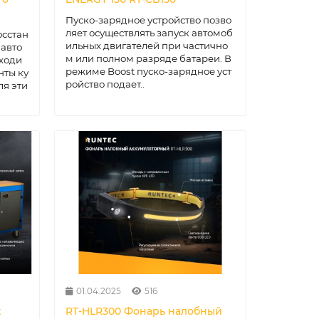
Пуско-зарядное устройство позво
ляет осуществлять запуск автомоб
осстан
ильных двигателей при частично
 авто
м или полном разряде батареи. В
ходи
режиме Boost пуско-зарядное уст
нты ку
ройство подает..
ля эти
01.04.2025
516
к
RT-HLR300 Фонарь налобный