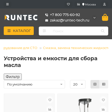
Москва
+7 800 775-60-92
zakaz@runtec-tech.ru
КАТАЛОГ
борудование для СТО
Смазка, замена технических жидкостей
Устройства и емкости для сбора
масла
Фильтр