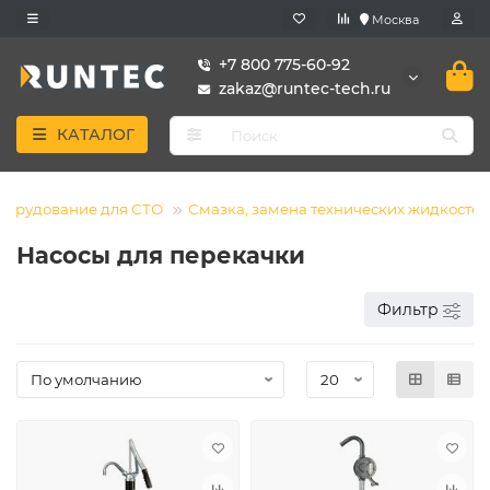
Москва
+7 800 775-60-92
zakaz@runtec-tech.ru
КАТАЛОГ
борудование для СТО
Смазка, замена технических жидкостей
Насосы для перекачки
Фильтр