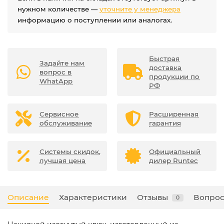
нужном количестве —
уточните у менеджера
информацию о поступлении или аналогах.
Быстрая
Задайте нам
доставка
вопрос в
продукции по
WhatApp
РФ
Сервисное
Расширенная
обслуживание
гарантия
Системы скидок,
Официальный
лучшая цена
дилер Runtec
Описание
Характеристики
Отзывы
Вопрос
0