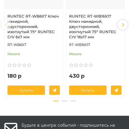
RUNTEC RT-WB6X7 Ключ
RUNTEC RT-WB16X17
накидной,
Ключ накидной,
двусторонний,
двусторонний,
изогнутый 75° RUNTEC
изогнутый 75° RUNTEC
CrV 6x7 мм
CrV 16x17 мм
RT-WB6X7
RT-WB16X17
Много
Много
180 р
430 р
Купить
Купить
Будьте в центре событий - подпишитесь на