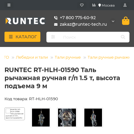
Москва
+7 800 775-60-92
zakaz@runtec-tech.ru
КАТАЛОГ
 СТО
Лебедки и тали
Тали ручные
Тали ручные рычажны
RUNTEC RT-HLH-01590 Таль
рычажная ручная г/п 1.5 т, высота
подъема 9 м
Код товара: RT-HLH-01590