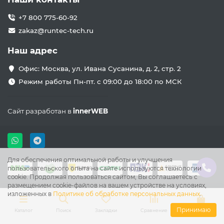
+7 800 775-60-92
zakaz@runtec-tech.ru
Наш адрес
Офис: Москва, ул. Ивана Сусанина, д. 2, стр. 2
Режим работы Пн-пт. с 09:00 до 18:00 по МСК
Сайт разработан в
innerWEB
Для обеспечения оптимальной работы и улучшения
пользовательского опыта на сайте используются технологии
cookie. Продолжая пользоваться сайтом, Вы соглашаетесь с
размещением cookie-файлов на вашем устройстве на условиях,
изложенных в
Политике об обработке персональных данных
.
Принимаю
Каталог
Поиск
Закладки
Сравнение
Корзина