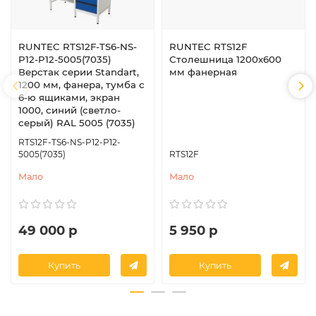
RUNTEC RTS12F-TS6-NS-
RUNTEC RTS12F
P12-P12-5005(7035)
Столешница 1200х600
Верстак серии Standart,
мм фанерная
1200 мм, фанера, тумба с
6-ю ящиками, экран
1000, синий (светло-
серый) RAL 5005 (7035)
RTS12F-TS6-NS-P12-P12-
5005(7035)
RTS12F
Мало
Мало
49 000 р
5 950 р
Купить
Купить