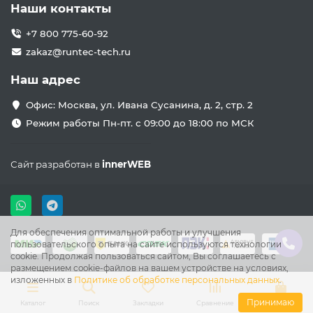
Наши контакты
+7 800 775-60-92
zakaz@runtec-tech.ru
Наш адрес
Офис: Москва, ул. Ивана Сусанина, д. 2, стр. 2
Режим работы Пн-пт. с 09:00 до 18:00 по МСК
Сайт разработан в
innerWEB
Для обеспечения оптимальной работы и улучшения
пользовательского опыта на сайте используются технологии
cookie. Продолжая пользоваться сайтом, Вы соглашаетесь с
размещением cookie-файлов на вашем устройстве на условиях,
изложенных в
Политике об обработке персональных данных
.
Принимаю
Каталог
Поиск
Закладки
Сравнение
Корзина