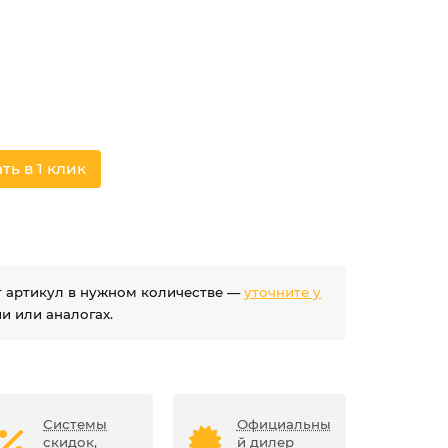
ть в 1 клик
ет артикул в нужном количестве —
уточните у
 или аналогах.
Системы
Официальны
скидок,
й дилер