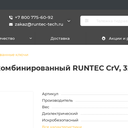
+7 800 775-60-92
zakaz@runtec-tech.ru
ичество
Доставка
Акции и
ванные ключи
омбинированный RUNTEC CrV, 3
Артикул
Производитель
Вес
Диэлектрический
Искробезопасный
Все характеристики