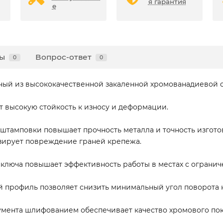
я гарантия
е
ы
Вопрос-ответ
0
0
ный из высококачественной закаленной хромованадиевой с
т высокую стойкость к износу и деформации.
штамповки повышает прочность металла и точность изгото
ирует повреждение граней крепежа.
люча повышает эффективность работы в местах с ограниче
 профиль позволяет снизить минимальный угол поворота 
умента шлифованием обеспечивает качество хромового по