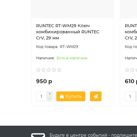
RUNTEC RT-WM29 Ключ
RUNT
комбинированный RUNTEC
комб
CrV, 29 мм
CrV, 
RT-WM29
Есть в наличии
950 р
610 
Купить
Будьте в центре событий - подпишит