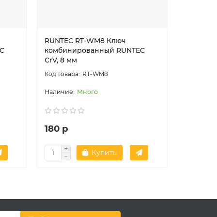
RUNTEC RT-WM8 Ключ
RUNTEC 
C
комбинированный RUNTEC
комбини
CrV, 8 мм
CrV, 30 
RT-WM8
Много
180 р
960 р
Купить