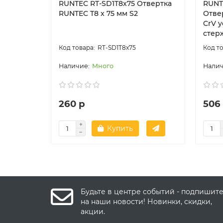
RUNTEC RT-SD1T8x75 Отвертка
RUNT
RUNTEC T8 x 75 мм S2
Отве
CrV 
стер
RT-SD1T8x75
Много
260 р
506
Купить
Будьте в центре событий - подпишит
на наши новости! Новинки, скидки,
акции.