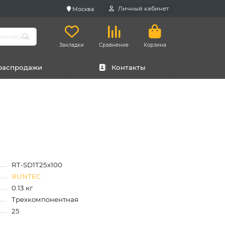
Личный кабинет
Москва
Закладки
Сравнение
Корзина
 распродажи
Контакты
RT-SD1T25x100
RUNTEC
0.13 кг
Трехкомпонентная
25