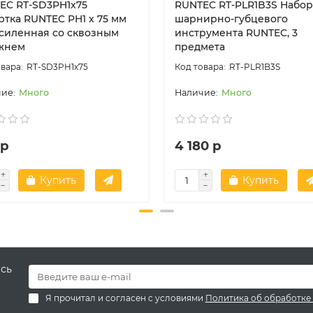
EC RT-SD3PH1x75
RUNTEC RT-PLR1B3S Набор
ртка RUNTEC PH1 x 75 мм
шарнирно-губцевого
усиленная со сквозным
инструмента RUNTEC, 3
жнем
предмета
RT-SD3PH1x75
RT-PLR1B3S
Много
Много
 р
4 180 р
Купить
Купить
есь
Я прочитал и согласен с условиями
Политика об обработке