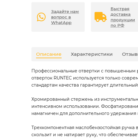
Быстрая
Задайте нам
доставка
вопрос в
продукции
WhatApp
по РФ
Описание
Характеристики
Отзыв
Профессиональные отвертки с повышенным р
отверток RUNTEC используется только совре
стандартам качества гарантирует длительны
Хромированный стержень из инструментальной
интенсивном использовании. Фосфатирование
намагничен для дополнительного удержания 
Трехкомпонентная маслобензостойкая ручка в
скользит и не натирает руку, что обеспечива