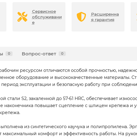
Сервисное
Расширенна
обслуживани
я гарантия
е
ы
Вопрос-ответ
0
0
абочим ресурсом отличаются особой прочностью, надежно
менное оборудование и высококачественные материалы. Ст
й период эксплуатации и безопасную работу при соблюден
 стали S2, закаленной до 57-61 HRC, обеспечивает износо
 наконечника повышает сцепление с шлицем крепежа и ус
крепежа.
ыполнена из синтетического каучука и полипропилена. Эр
ет максимальный комфорт и эффективность работы. На рукоя