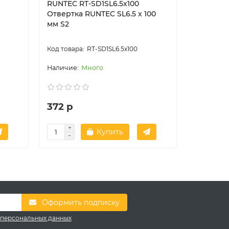
RUNTEC RT-SD1SL6.5x100
RUNTEC 
Отвертка RUNTEC SL6.5 x 100
Отвертка
мм S2
S2
RT-SD1SL6.5x100
Много
372 р
376 р
Купить
Оформить подписку
 персональных данных