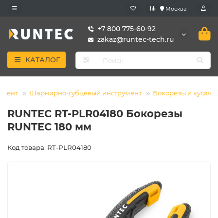
Москва
+7 800 775-60-92
zakaz@runtec-tech.ru
КАТАЛОГ
умент
Шарнирно-губцевый инструмент
Бокорезы и кусачк
RUNTEC RT-PLR04180 Бокорезы
RUNTEC 180 мм
Код товара: RT-PLR04180