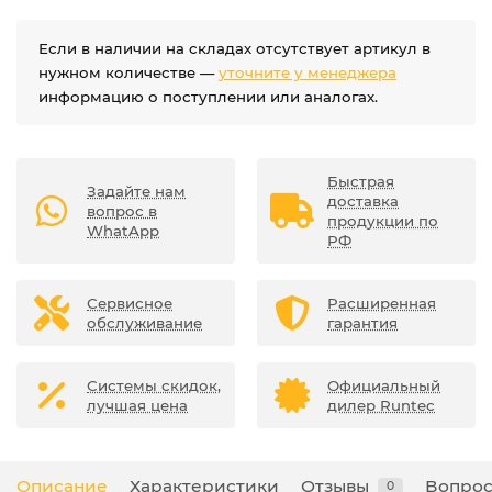
Если в наличии на складах отсутствует артикул в
нужном количестве —
уточните у менеджера
информацию о поступлении или аналогах.
Быстрая
Задайте нам
доставка
вопрос в
продукции по
WhatApp
РФ
Сервисное
Расширенная
обслуживание
гарантия
Системы скидок,
Официальный
лучшая цена
дилер Runtec
Описание
Характеристики
Отзывы
Вопрос
0