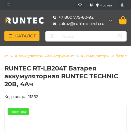
Москва
+7 800 775-60-92
zakaz@runtec-tech.ru
КАТАЛОГ
мент
Аккумуляторный инструмент
Аккумуляторные батаре
RUNTEC RT-LB204T Батарея
аккумуляторная RUNTEC TECHNIC
20В, 4Ач
Код товара: 11552
Новинка