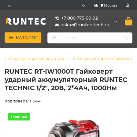
Москва
+7 800 775-60-92
zakaz@runtec-tech.ru
КАТАЛОГ
т
Аккумуляторный инструмент
Аккумуляторные гайковерт
RUNTEC RT-IW1000T Гайковерт
ударный аккумуляторный RUNTEC
TECHNIC 1/2", 20В, 2*4Ач, 1000Нм
Код товара: 11544
Новинка