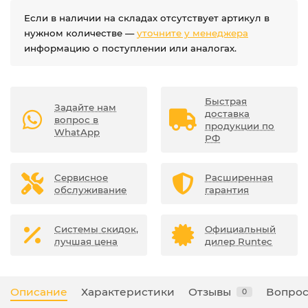
Если в наличии на складах отсутствует артикул в
нужном количестве —
уточните у менеджера
информацию о поступлении или аналогах.
Быстрая
Задайте нам
доставка
вопрос в
продукции по
WhatApp
РФ
Сервисное
Расширенная
обслуживание
гарантия
Системы скидок,
Официальный
лучшая цена
дилер Runtec
Описание
Характеристики
Отзывы
Вопрос
0