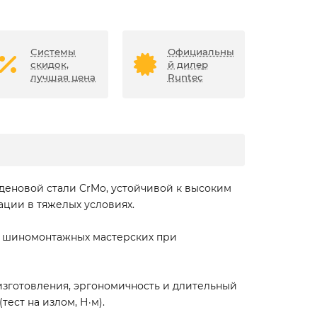
Системы
Официальны
скидок,
й дилер
лучшая цена
Runtec
деновой стали CrMo, устойчивой к высоким
ации в тяжелых условиях.
, шиномонтажных мастерских при
 изготовления, эргономичность и длительный
ест на излом, Н·м).