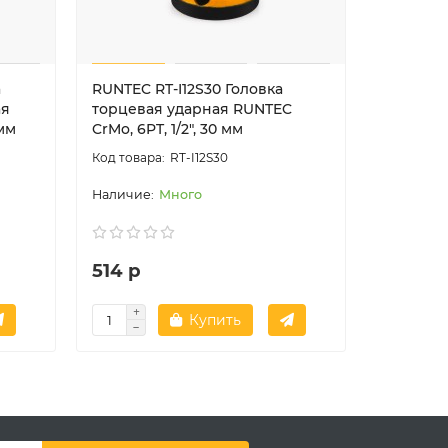
а
RUNTEC RT-I12S30 Головка
RUNTEC R
ая
торцевая ударная RUNTEC
торцева
 мм
CrMo, 6PT, 1/2", 30 мм
CrMo, 6PT
RT-I12S30
Много
514 р
357 р
Купить