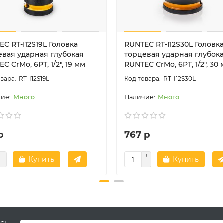
C RT-I12S19L Головка
RUNTEC RT-I12S30L Головк
евая ударная глубокая
торцевая ударная глубок
C CrMo, 6PT, 1/2", 19 мм
RUNTEC CrMo, 6PT, 1/2", 30
RT-I12S19L
RT-I12S30L
Много
Много
р
767 р
Купить
Купить
есь