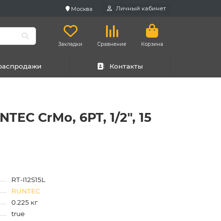
Личный кабинет
Москва
Закладки
Сравнение
Корзина
 распродажи
Контакты
EC CrMo, 6PT, 1/2", 15
RT-I12S15L
RUNTEC
0.225 кг
true