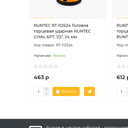
RUNTEC RT-I12S24 Головка
RUNTE
торцевая ударная RUNTEC
торц
CrMo, 6PT, 1/2", 24 мм
RUNTE
RT-I12S24
Много
463 р
612 
Купить
Будьте в центре событий - подпишит