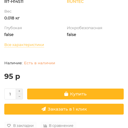
RT-H14S11
RUNTEC
Вес
0.018 кг
Глубокая
Искробезопасная
false
false
Все характеристики
Есть в наличии
95 р
Купить
Заказать в 1 клик
В закладки
В сравнение