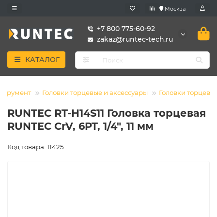
Москва
+7 800 775-60-92
zakaz@runtec-tech.ru
КАТАЛОГ
нструмент
Головки торцевые и аксессуары
Головки торцевы
RUNTEC RT-H14S11 Головка торцевая
RUNTEC CrV, 6PT, 1/4", 11 мм
Код товара: 11425