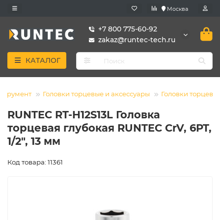
Москва
+7 800 775-60-92
zakaz@runtec-tech.ru
КАТАЛОГ
нструмент
Головки торцевые и аксессуары
Головки торцевы
RUNTEC RT-H12S13L Головка
торцевая глубокая RUNTEC CrV, 6PT,
1/2", 13 мм
Код товара: 11361