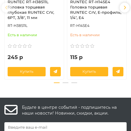
RUNTEC RT-H38S11L
RUNTEC RT-H14SE4
Головка торцевая
Головка торцевая
глубокая RUNTEC CrV,
RUNTEC CrV, E-профиль,
6PT, 3/8", 11 мм
1/4", E4
RT-H38S11L
RT-H14SE4
Есть в наличии
Есть в наличии
245 р
115 р
Купить
Купить
Будьте в центре событий - подпишитесь на
наши новости! Новинки, скидки, акции.