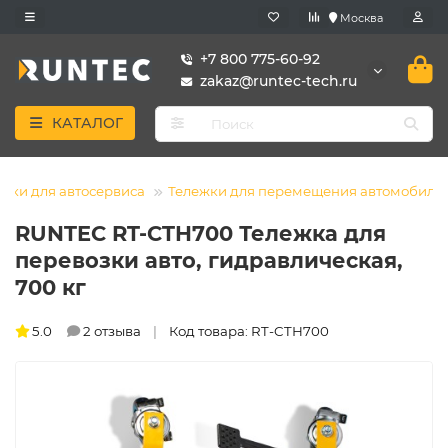
Москва
+7 800 775-60-92
zakaz@runtec-tech.ru
КАТАЛОГ
жки для автосервиса
Тележки для перемещения автомобиле
RUNTEC RT-CTH700 Тележка для
перевозки авто, гидравлическая,
700 кг
5.0
2 отзыва
Код товара: RT-CTH700