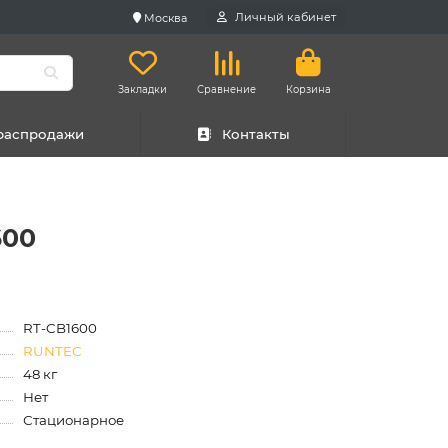
Личный кабинет
Москва
Закладки
Сравнение
Корзина
 распродажи
Контакты
600
RT-CB1600
RUNTEC
48 кг
Нет
Стационарное