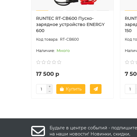
RUNTEC RT-CB600 Пуско-
RUNT
зарядное устройство ENERGY
заря
600
150
RT-CB600
Много
17 500 р
7 50
Купить
Будьте в центре событий - подпишит
на наши новости! Новинки, скидки,