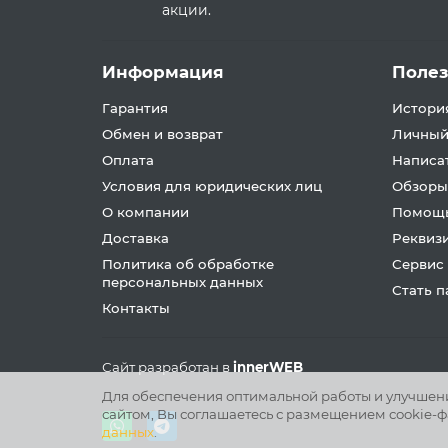
акции.
Информация
Поле
Гарантия
История
Обмен и возврат
Личный
Оплата
Написа
Условия для юридических лиц
Обзоры
О компании
Помощь
Доставка
Реквиз
Политика об обработке
Сервис
персональных данных
Стать 
Контакты
Сайт разработан в
innerWEB
Для обеспечения оптимальной работы и улучшения
сайтом, Вы соглашаетесь с размещением cookie-ф
данных
.