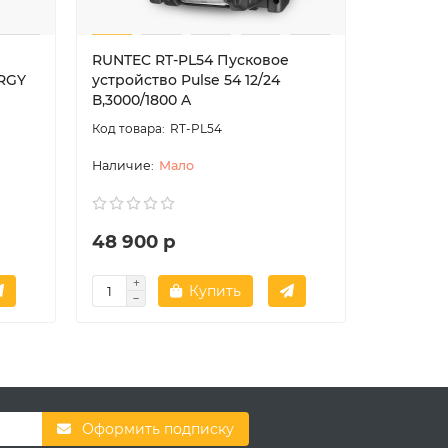
RUNTEC RT-PL54 Пусковое
RUNTEC 
ERGY
устройство Pulse 54 12/24
зарядно
В,3000/1800 A
2000
RT-PL54
Мало
48 900 р
71 800
Купить
Оформить подписку