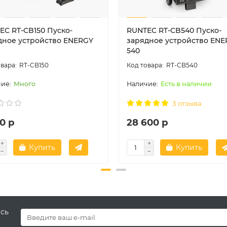
EC RT-CB150 Пуско-
RUNTEC RT-CB540 Пуско-
дное устройство ENERGY
зарядное устройство EN
540
RT-CB150
RT-CB540
Много
Есть в наличии
3 отзыва
0 р
28 600 р
Купить
Купить
есь