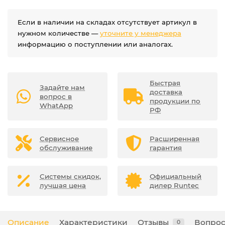
Если в наличии на складах отсутствует артикул в
нужном количестве —
уточните у менеджера
информацию о поступлении или аналогах.
Быстрая
Задайте нам
доставка
вопрос в
продукции по
WhatApp
РФ
Сервисное
Расширенная
обслуживание
гарантия
Системы скидок,
Официальный
лучшая цена
дилер Runtec
Описание
Характеристики
Отзывы
Вопрос
0