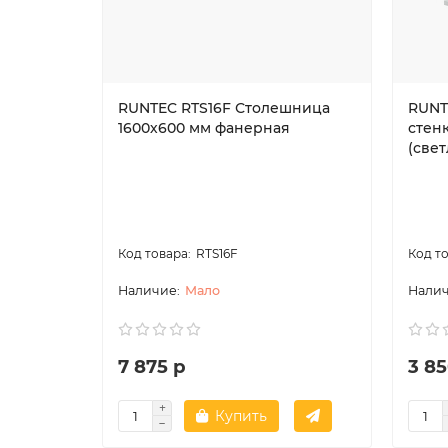
RUNTEC RTS16F Столешница
RUNT
1600х600 мм фанерная
стенк
(све
RTS16F
Мало
7 875 р
3 85
Купить