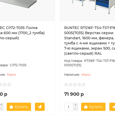
EC CI172-7035 Полка
RUNTEC RTS16F-TS4-TS7-P1
а 600 мм (1700_2 тумба)
5005(7035) Верстак серии
тло-серый)
Standart, 1600 мм, фанера,
тумба с 4-мя ящиками + ту
7-ю ящиками, экран 500, 
(светло-серый) RAL
RTS16F-TS4-TS7-P16
CI172-7035
5005(7035)
Мало
Мало
0 р
71 900 р
Купить
Купить