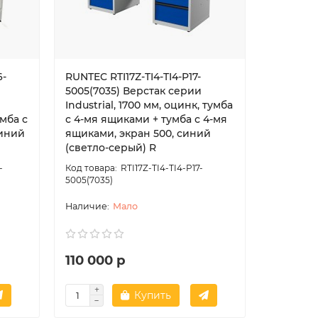
6-
RUNTEC RTI17Z-TI4-TI4-P17-
RUNTEC RT
5005(7035) Верстак серии
5005(703
Industrial, 1700 мм, оцинк, тумба
Industria
мба с
с 4-мя ящиками + тумба с 4-мя
с 4-мя я
синий
ящиками, экран 500, синий
ящиками,
(светло-серый) R
(светло-
-
RTI17Z-TI4-TI4-P17-
5005(7035)
5005(7035
Мало
110 000 р
118 200
Купить