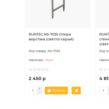
RUNTEC NS-7035 Опора
RUNT
верстака (светло-серый)
стенк
(све
NS-7035
Мало
2 450 р
4 81
Купить