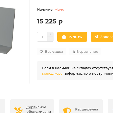
Мало
15 225 р
Заказа
Купить
В закладки
В сравнение
Если в наличии на складах отсутству
менеджера
информацию о поступлении
Сервисное
Расширенна
обслуживани