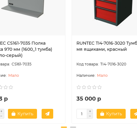
EC CS161-7035 Полка
RUNTEC TI4-7016-3020 Тумб
а 970 мм (1600_1 тумба)
мя ящиками, красный
тло-серый)
CS161-7035
TI4-7016-3020
Мало
Мало
3 р
35 000 р
Купить
Купить