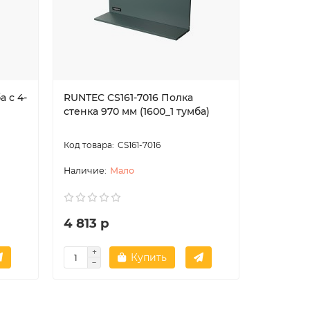
а с 4-
RUNTEC CS161-7016 Полка
RUNTEC 
стенка 970 мм (1600_1 тумба)
Держате
(светло-
CS161-7016
Мало
4 813 р
1 838 р
Купить