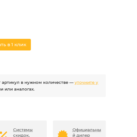
ть в 1 клик
ет артикул в нужном количестве —
уточните у
 или аналогах.
Системы
Официальны
скидок,
й дилер